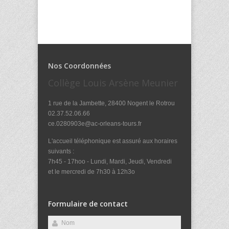
Nos Coordonnées
Collège Louis Arsène Meunier
1 rue de la Jambette, 28400 Nogent le Rotrou
02.37.52.06.66
ce.0280903e@ac-orleans-tours.fr
L'accueil téléphonique est assuré aux horaires
suivants :
7h45 - 17hoo - Lundi, Mardi, Jeudi, Vendredi
et le mercredi de 7h30 à 12h3o
Formulaire de contact