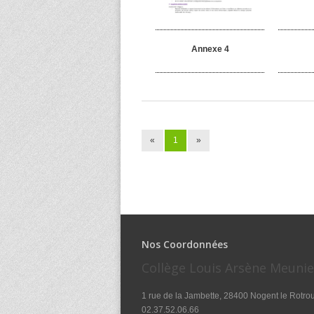
Annexe 4
«
1
»
Nos Coordonnées
Collège Louis Arsène Meunie
1 rue de la Jambette, 28400 Nogent le Rotro
02.37.52.06.66