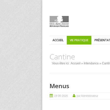
ACCUEIL
VIE PRATIQUE
PRÉSENTAT
Cantine
Vous êtes ici :
Accueil
»
Intendance
» Canti
Menus
19-06-2026
par Administrateur