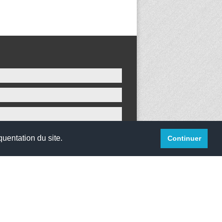
quentation du site.
Continuer
websco