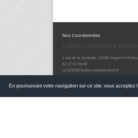
Nos Coordonnées
Collège Louis Arsène Meunie
1 rue de la Jambette, 28400 Nogent le Rotro
02.37.52.06.66
ce.0280903e@ac-orleans-tours.fr
L'accueil téléphonique est assuré aux horaire
En poursuivant votre navigation sur ce site, vous acceptez l'
7h45 - 17hoo - Lundi, Mardi, Jeudi, Vendredi
et le mercredi de 7h30 à 12h3o
Copyright 2016
Collège Louis Arsène Meunier
Tous