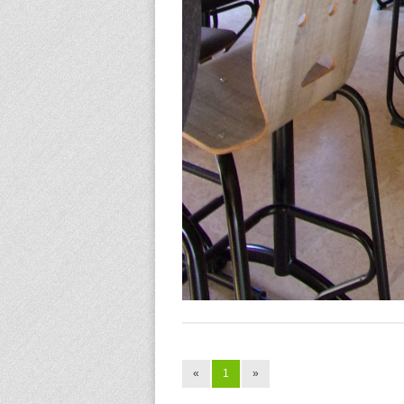
«
1
»