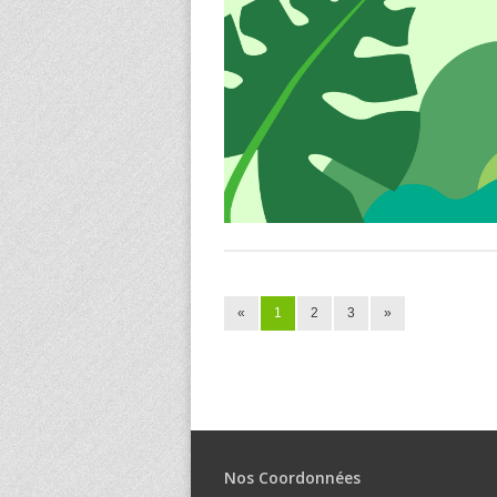
«
1
2
3
»
Nos Coordonnées