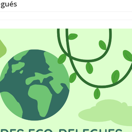
ègués