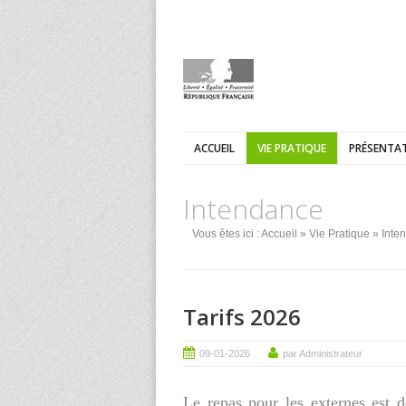
ACCUEIL
VIE PRATIQUE
PRÉSENTAT
Intendance
Vous êtes ici :
Accueil
»
Vie Pratique
» Inte
Tarifs 2026
09-01-2026
par Administrateur
Le repas pour les externes est d