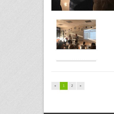
«
1
2
»