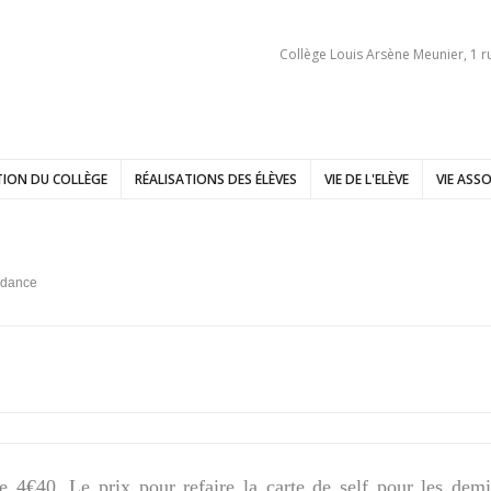
Collège Louis Arsène Meunier, 1 r
ION DU COLLÈGE
RÉALISATIONS DES ÉLÈVES
VIE DE L'ELÈVE
VIE ASSO
ndance
e 4€40. Le prix pour refaire la carte de self pour les demi