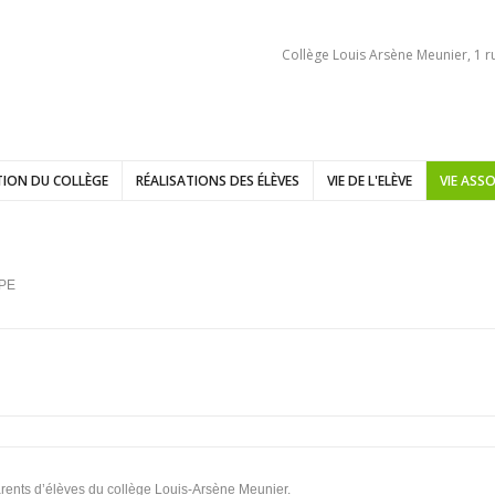
Collège Louis Arsène Meunier, 1 r
ION DU COLLÈGE
RÉALISATIONS DES ÉLÈVES
VIE DE L'ELÈVE
VIE ASSO
IPE
arents d’élèves du collège Louis-Arsène Meunier.