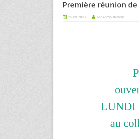
Première réunion de 
25-09-2023
par Administrateur
P
ouver
LUNDI 
au col