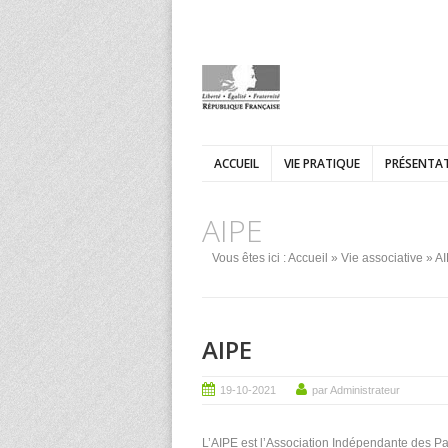
ACCUEIL
VIE PRATIQUE
PRÉSENTAT
AIPE
Vous êtes ici :
Accueil
»
Vie associative
» A
AIPE
19-10-2021
par Administrateur
L’AIPE est l’Association Indépendante des P