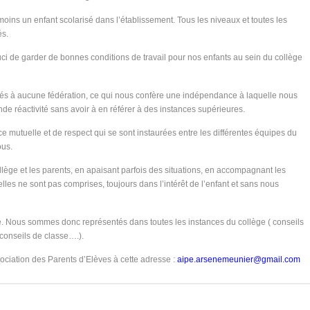
ins un enfant scolarisé dans l’établissement. Tous les niveaux et toutes les
és.
ouci de garder de bonnes conditions de travail pour nos enfants au sein du collège
és à aucune fédération, ce qui nous confère une indépendance à laquelle nous
 réactivité sans avoir à en référer à des instances supérieures.
ce mutuelle et de respect qui se sont instaurées entre les différentes équipes du
ous.
collège et les parents, en apaisant parfois des situations, en accompagnant les
les ne sont pas comprises, toujours dans l’intérêt de l’enfant et sans nous
. Nous sommes donc représentés dans toutes les instances du collège ( conseils
conseils de classe….).
ociation des Parents d’Elèves à cette adresse :
aipe.arsenemeunier@gmail.com