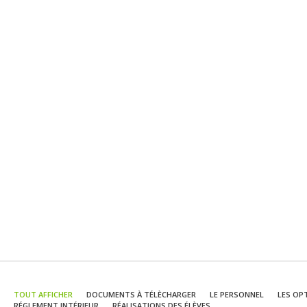
TOUT AFFICHER
DOCUMENTS À TÉLÈCHARGER
LE PERSONNEL
LES OP
RÉGLEMENT INTÉRIEUR
RÉALISATIONS DES ÉLÈVES