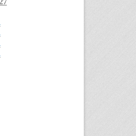
27
A
A
A
A