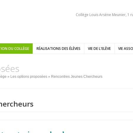
Collège Louis Arsène Meunier, 1 r
ION DU COLLÈGE
RÉALISATIONS DES ÉLÈVES
VIE DE L'ELÈVE
VIE ASSO
osées
lège
»
Les options proposées
» Rencontres Jeunes Chercheurs
hercheurs