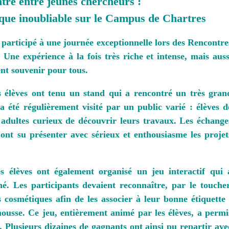
tre entre jeunes chercheurs :
ique inoubliable sur le Campus de Chartres
 participé à une journée exceptionnelle lors des Rencontre
Une expérience à la fois très riche et intense, mais auss
ent souvenir pour tous.
s élèves ont tenu un stand qui a rencontré un très gran
 a été régulièrement visité par un public varié : élèves d
t adultes curieux de découvrir leurs travaux. Les échange
 ont su présenter avec sérieux et enthousiasme les projet
s élèves ont également organisé un jeu interactif qui 
né. Les participants devaient reconnaître, par le toucher
s cosmétiques afin de les associer à leur bonne étiquette 
ousse. Ce jeu, entièrement animé par les élèves, a permi
 Plusieurs dizaines de gagnants ont ainsi pu repartir ave