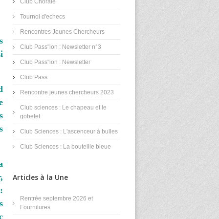
Club Chorale
Tournoi d'echecs
Rencontres Jeunes Chercheurs
s
Club Pass"ion : Newsletter n°3
i
Club Pass"ion : Newsletter
Club Pass
d
Rencontre jeunes chercheurs 2023
e
Club sciences : Le chapeau et le
s
gobelet
s
Club Sciences : L'ascenceur à bulles
Club Sciences : La bouteille bleue
a
,
Articles à la Une
:
Rentrée septembre 2026 et
s
Fournitures
c