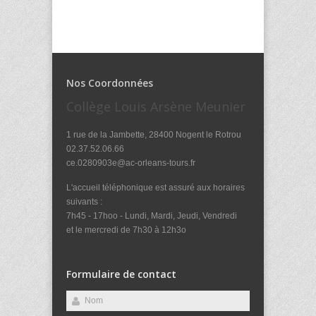
Nos Coordonnées
Collège Louis Arsène Meunier
1 rue de la Jambette, 28400 Nogent le Rotrou
02.37.52.06.66
ce.0280903e@ac-orleans-tours.fr
L'accueil téléphonique est assuré aux horaires
suivants :
7h45 - 17hoo - Lundi, Mardi, Jeudi, Vendredi
et le mercredi de 7h30 à 12h3o
Formulaire de contact