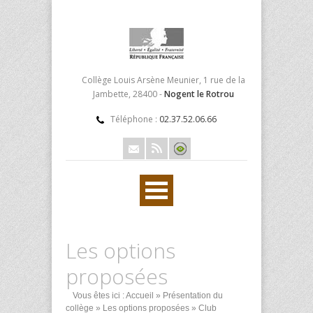
Collège Louis Arsène Meunier, 1 rue de la
Jambette, 28400 -
Nogent le Rotrou
Téléphone :
02.37.52.06.66
Les options
proposées
Vous êtes ici :
Accueil
»
Présentation du
collège
»
Les options proposées
» Club