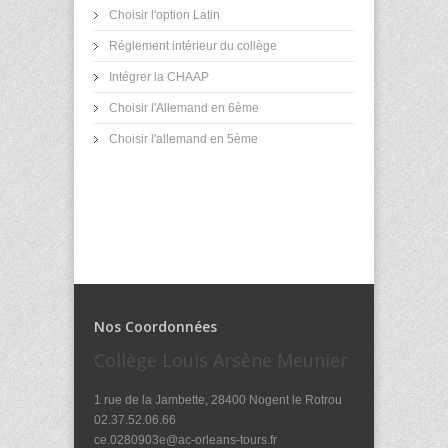
Choisir l'option Latin
Réglement intérieur du collège
Intégrer la CHAAP
Choisir l'Allemand en 6ème
Choisir l'allemand en 5ème
Nos Coordonnées
Collège Louis Arsène Meunier
1 rue de la Jambette, 28400 Nogent le Rotrou
02.37.52.06.66
ce.0280903e@ac-orleans-tours.fr