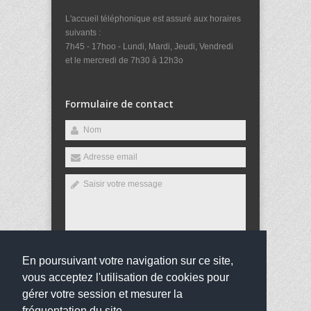
L'accueil téléphonique est assuré aux horaires
suivants :
7h45 - 17hoo - Lundi, Mardi, Jeudi, Vendredi
et le mercredi de 7h30 à 12h3o
Formulaire de contact
En poursuivant votre navigation sur ce site,
Envoyer
vous acceptez l'utilisation de cookies pour
gérer votre session et mesurer la
fréquentation du site.