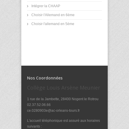
Intégrer la CHAAP
Choisir l'Allemand en 6ème
Choisir l'allemand en 5ème
Nos Coordonnées
Collège Louis Arsène Meunier
1 rue de la Jambette, 28400 Nogent le Rotrou
02.37.52.06.66
ce.0280903e@ac-orleans-tours.fr
L'accueil téléphonique est assuré aux horaires
suivants :