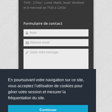
7h45 - 17hoo - Lundi, Mardi, Jeudi, Vendredi
et le mercredi de 7h30 à 12h3o
Formulaire de contact
En poursuivant votre navigation sur ce site,
Envoyer
vous acceptez l'utilisation de cookies pour
gérer votre session et mesurer la
fréquentation du site.
Copyright 2016
Collège Louis Arsène Meunier
Tous
Continuer
droits réservés