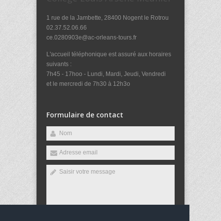
1 rue de la Jambette, 28400 Nogent le Rotrou
02.37.52.06.66
ce.0280903e@ac-orleans-tours.fr
L'accueil téléphonique est assuré aux horaires
suivants :
7h45 - 17hoo - Lundi, Mardi, Jeudi, Vendredi
et le mercredi de 7h30 à 12h3o
Formulaire de contact