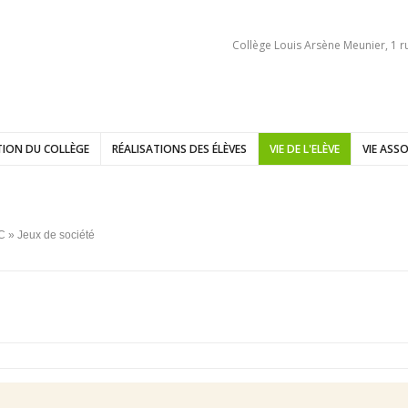
Collège Louis Arsène Meunier, 1 r
ION DU COLLÈGE
RÉALISATIONS DES ÉLÈVES
VIE DE L'ELÈVE
VIE ASSO
C
» Jeux de société