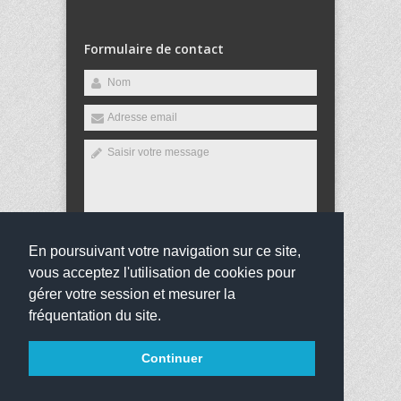
Formulaire de contact
En poursuivant votre navigation sur ce site,
Envoyer
vous acceptez l'utilisation de cookies pour
gérer votre session et mesurer la
fréquentation du site.
Copyright 2016
Collège Louis Arsène Meunier
Tous
Continuer
droits réservés
websco