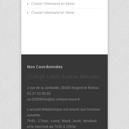
Choisir l'Allemand en 6ème
Choisir l'allemand en 5ème
Nos Coordonnées
Collège Louis Arsène Meunier
1 rue de la Jambette, 28400 Nogent le Rotrou
02.37.52.06.66
ce.0280903e@ac-orleans-tours.fr
L'accueil téléphonique est assuré aux horaires
suivants :
7h45 - 17hoo - Lundi, Mardi, Jeudi, Vendredi
et le mercredi de 7h30 à 12h3o